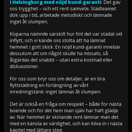
i Helsingborg med nöjd kund-garanti
. Det gav
oss trygghet – och ett rent samvete. Städteamet
dök upp i tid, arbetade metodiskt och lämnade
inget åt slumpen.
Köparna nämnde särskilt hur fint det var städat vid
inflytt, och vi kände oss stolta att ha lämnat
hemmet i gott skick. En nöjd kund-garanti innebär
dessutom att om något skulle ha missats, så
åtgärdas det snabbt – utan extra kostnad eller
diskussioner.
För oss som bryr oss om detaljer, är en bra
flyttstädning en förlängning av vårt
inredningstänk: inget lämnas åt slumpen.
Det är också en fråga om respekt – både för nästa
boende och för det hem man själv har haft glädje
av. När hemmet är skinande rent lämnar man det
med en känsla av värdighet, och kan kliva in i nästa
kapitel med lättare steg.