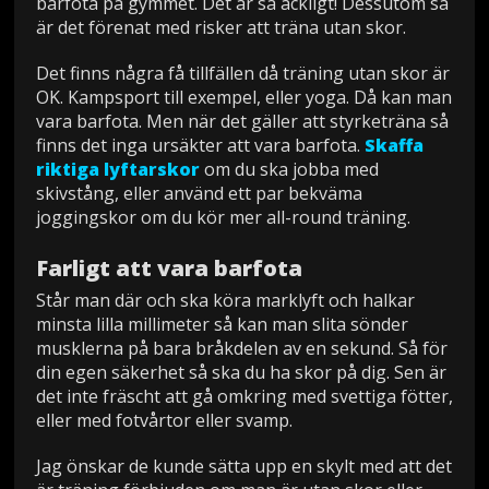
barfota på gymmet. Det är så äckligt! Dessutom så
är det förenat med risker att träna utan skor.
Det finns några få tillfällen då träning utan skor är
OK. Kampsport till exempel, eller yoga. Då kan man
vara barfota. Men när det gäller att styrketräna så
finns det inga ursäkter att vara barfota.
Skaffa
riktiga lyftarskor
om du ska jobba med
skivstång, eller använd ett par bekväma
joggingskor om du kör mer all-round träning.
Farligt att vara barfota
Står man där och ska köra marklyft och halkar
minsta lilla millimeter så kan man slita sönder
musklerna på bara bråkdelen av en sekund. Så för
din egen säkerhet så ska du ha skor på dig. Sen är
det inte fräscht att gå omkring med svettiga fötter,
eller med fotvårtor eller svamp.
Jag önskar de kunde sätta upp en skylt med att det