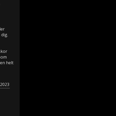
a
der
 dig.
.
skor
 som
en helt
 2023