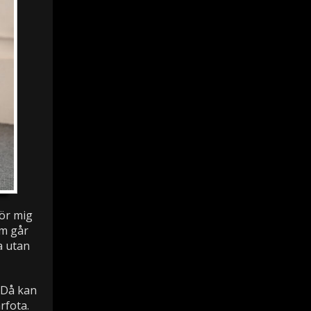
tör mig
om går
a utan
. Då kan
rfota.