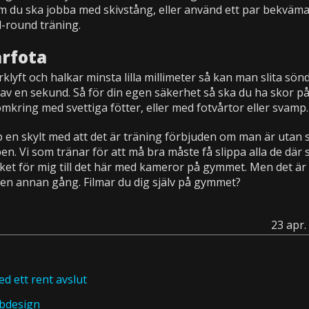
 du ska jobba med skivstång, eller använd ett par bekväm
l-round träning.
arfota
lyft och halkar minsta lilla millimeter så kan man slita sön
v en sekund. Så för din egen säkerhet så ska du ha skor på
 omkring med svettiga fötter, eller med fotvårtor eller svamp
 en skylt med att det är träning förbjuden om man är utan 
n. Vi som tränar för att må bra måste få slippa alla de där
lket för mig till det här med kameror på gymmet. Men det är 
en annan gång. Filmar du dig själv på gymmet?
23 apr.
d ett rent avslut
bbdesign