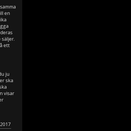
ör samma
ll en
ika
bygga
 deras
säljer.
å ett
du ju
jer ska
 ska
n visar
er
 2017