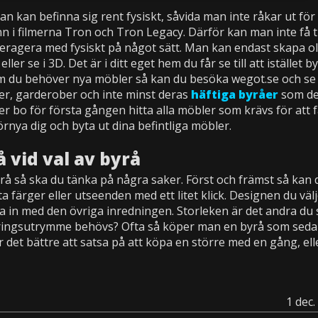
man kan befinna sig rent fysiskt, såvida man inte råkar ut f
 i filmerna Tron och Tron Legacy. Därför kan man inte få ti
eragera med fysiskt på något sätt. Man kan endast skapa ol
er se i 3D. Det är i ditt eget hem du får se till att istället 
. Om du behöver nya möbler så kan du besöka wegot.se och se
jer, garderober och inte minst deras
häftiga byråer
som de 
 bo för första gången hitta alla möbler som krävs för att f
örnya dig och byta ut dina befintliga möbler.
 vid val av byrå
rå så ska du tänka på några saker. Först och främst så kan 
yta färger eller utseenden med ett litet klick. Designen du väl
a in med den övriga inredningen. Storleken är det andra du
ringsutrymme behövs? Ofta så köper man en byrå som seda
 är det bättre att satsa på att köpa en större med en gång, ell
1 dec.