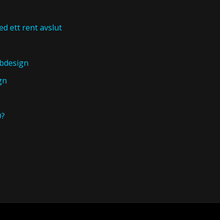
d ett rent avslut
bbdesign
gn
O?